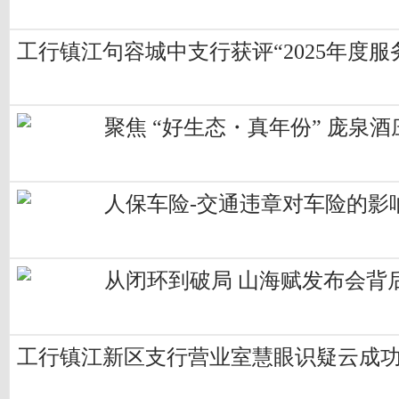
工行镇江句容城中支行获评“2025年度服
聚焦 “好生态・真年份” 庞泉
人保车险-交通违章对车险的影
从闭环到破局 山海赋发布会背
工行镇江新区支行营业室慧眼识疑云成