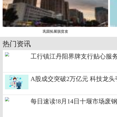
巩固拓展脱贫攻
热门资讯
工行镇江丹阳界牌支行贴心服
A股成交突破2万亿元 科技龙头
每日速读!8月14日十堰市场废