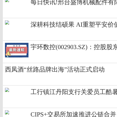
每日快讯!邢台盛博机械配件有限
深耕科技结硕果 AI重塑平安价
宇环数控(002903.SZ)：控
西凤酒“丝路品牌出海”活动正式启动
工行镇江丹阳支行关爱员工酷暑
CIPS+交易所加速推进公链合