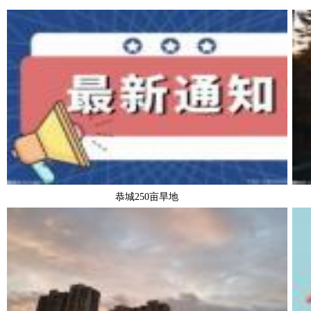
恭城250亩旱地