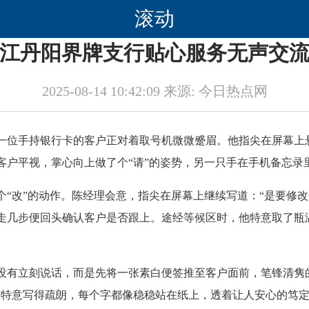
滚动
江丹阳界牌支行贴心服务无声交
2025-08-14 10:42:09 来源: 今日热点网
一位手持银行卡的客户正对着取号机微微蹙眉。他指尖在屏幕上
户平视，掌心向上做了个“请”的姿势，另一只手在手机备忘录里
“改”的动作。陈经理会意，指尖在屏幕上继续写道：“是要修
走几步便回头确认客户是否跟上。途经等候区时，他特意取了瓶温
没有立刻说话，而是先将一张素白便签推至客户面前，笔锋清隽
迹特意写得疏朗，每个字都像稳稳站在纸上，透着让人安心的笃