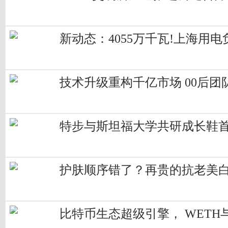
新动态：4055万千瓦!上海用
技术升级重构千亿市场 00后
特步与斯坦福大学共研成长鞋首
护肤顺序错了？再贵的抗老美
比特币生态超级引擎， WETH与 