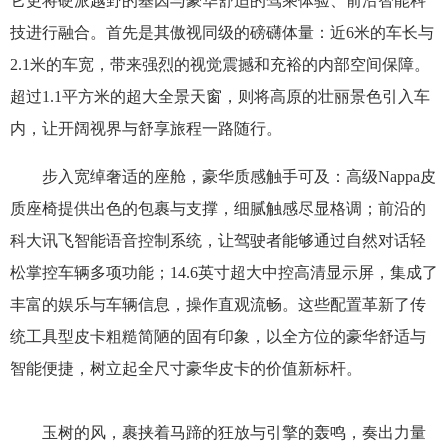
它更将硬派越野的基因与豪华舒适的驾乘体验、前沿智能科
技进行融合。首先是其傲视同级的磅礴体量：近6米的车长与
2.1米的车宽，带来强烈的视觉震撼和充裕的内部空间保障。
超过1.1平方米的超大全景天窗，则将高原的壮丽景色引入车
内，让开阔视界与舒享旅程一路随行。
步入宽绰奢适的座舱，豪华质感触手可及：高级Nappa皮
质座椅提供出色的包裹与支撑，细腻触感尽显格调；前沿的
科大讯飞智能语音控制系统，让驾驶者能够通过自然对话轻
松掌控车辆多项功能；14.6英寸超大中控高清显示屏，集成了
丰富的娱乐与车辆信息，操作直观流畅。这些配置革新了传
统工具型皮卡粗糙简陋的固有印象，以全方位的豪华舒适与
智能便捷，树立起全尺寸豪华皮卡的价值新标杆。
玉树的风，裹挟着马蹄的狂放与引擎的轰鸣，奏出力量