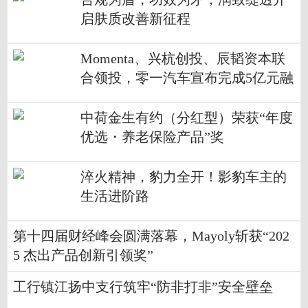
启肤质改善新征程
Momenta、兴杭创投、辰韬资本联
合领投，零一汽车宣布完成5亿元融
资
中荷金生有约（分红型）荣获“年度
优选・养老保险产品”奖
淬火精神，豹力全开！影豹车主的
生活进阶路
第十四届财经峰会圆满落幕，Mayoly斩获“202
5 杰出产品创新引领奖”
工行镇江扬中支行筑牢“防非打非”安全壁垒