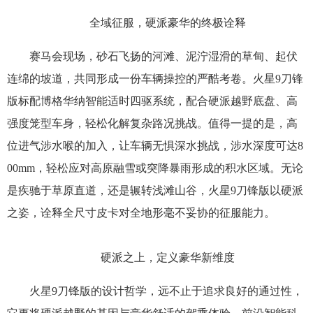
全域征服，硬派豪华的终极诠释
赛马会现场，砂石飞扬的河滩、泥泞湿滑的草甸、起伏
连绵的坡道，共同形成一份车辆操控的严酷考卷。火星9刀锋
版标配博格华纳智能适时四驱系统，配合硬派越野底盘、高
强度笼型车身，轻松化解复杂路况挑战。值得一提的是，高
位进气涉水喉的加入，让车辆无惧深水挑战，涉水深度可达8
00mm，轻松应对高原融雪或突降暴雨形成的积水区域。无论
是疾驰于草原直道，还是辗转浅滩山谷，火星9刀锋版以硬派
之姿，诠释全尺寸皮卡对全地形毫不妥协的征服能力。
硬派之上，定义豪华新维度
火星9刀锋版的设计哲学，远不止于追求良好的通过性，