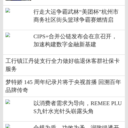
会
行走大运争霸武林“美团杯”杭州市
商务社区街头篮球争霸赛燃情启
幕，政企共筑体育商业新生态
CIPS+合并公链发布会在京召开，
加速构建数字金融新基建
工行镇江丹徒支行全力做好临退休客群社保卡
服务
梦特娇 145 周年纪录片将于央视首播 回溯百年
品牌传奇
以消费者需求为导向，REMEE PLU
S九针水光针头崭露头角
合规为盾，功效为矛，润致缇透开