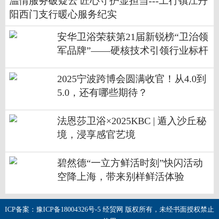
温情服务破疑云 匠心守护显担当---工行镇江丹
阳西门支行暖心服务纪实
安华卫浴荣获第21届新锐榜“卫治领
军品牌”——硬核技术引领行业标杆
2025宁波跨博会圆满收官！从4.0到
5.0，还有哪些期待？
法恩莎卫浴×2025KBC | 遁入沙丘秘
境，浸享感官艺境
碧然德“一立方鲜活时刻”快闪活动
空降上海，带来别样鲜活体验
ICP备案：豫ICP备18004326号-5 经贸网 版权所有，未经书面授权禁止