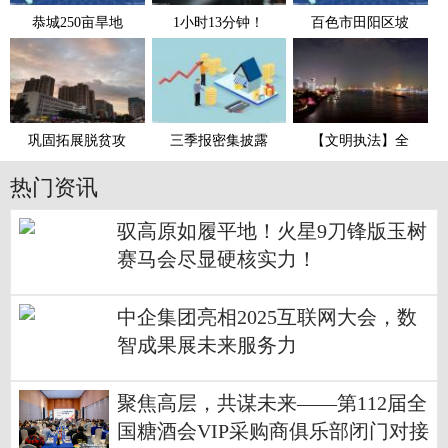
恭城250亩旱地
1小时13分钟！
百色市田阳区坡
巩固拓展脱贫攻
三季报密集披露
【文明执法】全
热门资讯
驭高原如履平地！火星9刀锋版玉树
赛马会尽显硬核实力！
中企集团亮相2025互联网大会，数
智成果展未来服务力
聚焦高层，共谋未来——第112届全
国糖酒会VIP采购商俱乐部闭门对接