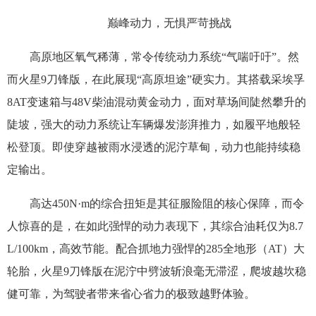
巅峰动力，无惧严苛挑战
高原地区氧气稀薄，常令传统动力系统“气喘吁吁”。然
而火星9刀锋版，在此展现“高原坦途”硬实力。其搭载采埃孚
8AT变速箱与48V柴油混动黄金动力，面对草场间陡然攀升的
陡坡，强大的动力系统让车辆爆发澎湃推力，如履平地般轻
松登顶。即使穿越被雨水浸透的泥泞草甸，动力也能持续稳
定输出。
高达450N·m的综合扭矩是其征服险阻的核心保障，而令
人惊喜的是，在如此强悍的动力表现下，其综合油耗仅为8.7
L/100km，高效节能。配合抓地力强悍的285全地形（AT）大
轮胎，火星9刀锋版在泥泞中劈波斩浪毫无滞涩，爬坡越坎稳
健可靠，为驾驶者带来省心省力的极致越野体验。