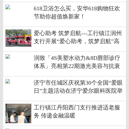
618卫浴怎么买，安华618购物狂欢
节助你超值焕新家！
爱心助考 筑梦启航---工行镇江润州
支行开展“爱心助考，筑梦启航”高
考公益活动
润致「4S美塑水动力&8D唇部诊疗
体系」亮相第22期激光美容与抗衰
老新技术学习班
济宁市任城区庆祝第30个全国“爱眼
日”主题活动在济宁爱尔眼科医院举
行
工行镇江丹阳西门支行推进适老服
务 传递金融温暖