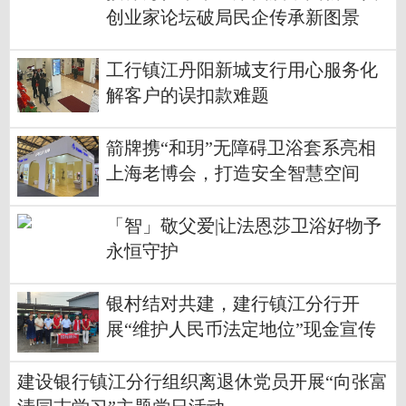
创业家论坛破局民企传承新图景
工行镇江丹阳新城支行用心服务化
解客户的误扣款难题
箭牌携“和玥”无障碍卫浴套系亮相
上海老博会，打造安全智慧空间
「智」敬父爱|让法恩莎卫浴好物予
永恒守护
银村结对共建，建行镇江分行开
展“维护人民币法定地位”现金宣传
活动
建设银行镇江分行组织离退休党员开展“向张富