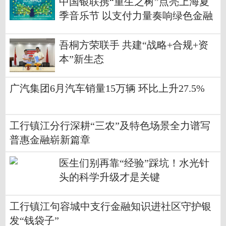
中国银联携“重生之树”点亮上海夏
季音乐节 以支付力量奏响绿色金融
乐章
吾桐方荣联手 共建“战略+合规+资
本”新生态
广汽集团6月汽车销量15万辆 环比上升27.5%
工行镇江分行深耕“三农”及特色场景全力谱写
普惠金融崭新篇章
医生们别再靠“经验”踩坑！水光针
头的科学升级才是关键
工行镇江句容城中支行金融知识进社区守护银
发“钱袋子”