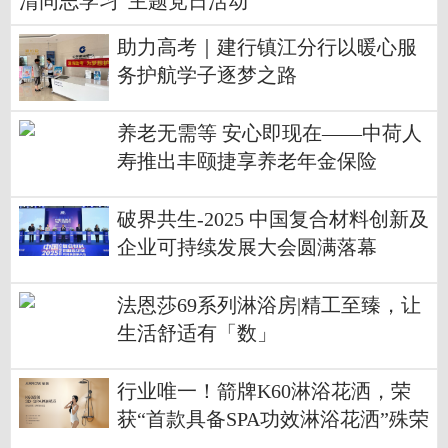
清同志学习”主题党日活动
助力高考｜建行镇江分行以暖心服
务护航学子逐梦之路
养老无需等 安心即现在——中荷人
寿推出丰颐捷享养老年金保险
破界共生-2025 中国复合材料创新及
企业可持续发展大会圆满落幕
法恩莎69系列淋浴房|精工至臻，让
生活舒适有「数」
行业唯一！箭牌K60淋浴花洒，荣
获“首款具备SPA功效淋浴花洒”殊荣