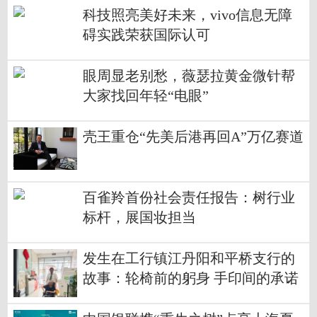
科技照亮美好未来，vivo信息无障
碍实践荣获国际认可
眼周显老别愁，薇瑟拉黄金微针帮
大家找回年轻“电眼”
壳王重仓“先美后港再回A”万亿赛道
百雀羚首份社会责任报告：树行业
标杆，展国妆担当
发生在工行镇江丹阳和平桥支行的
故事：轮椅前的躬身 手印间的承诺