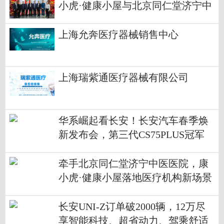
小虎·健康小屋与北京同仁堂济宁中
医医院共同推动中医现代化进程
上海允奔医疗器械销售中心
上海瑞紫通医疗器械有限公司
华系崛起看长安！长安汽车春季焕
新发布会，第三代CS75PLUS冠军
版/第二代UNI-V/第三代逸动联袂上
市!
牵手北京同仁堂济宁中医医院，康
小虎·健康小屋落地医疗机构新场景
长安UNI-Z订单破2000辆，12万尽
享智能科技、超省动力、驾乘舒适