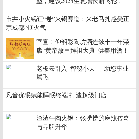
型，建设2024生意增长新飞轮！
市井小火锅狂“卷”火锅赛道：来老马扎感受正
宗成都“烟火气”
官宣！仰韶彩陶坊酒连续十一年荣
膺“黄帝故里拜祖大典”供奉用酒！
老板云引入“智秘小天”，助您事业
腾飞
凡音优眠赋能睡眠终端 打造超级门店
渣渣牛肉火锅：张捞捞的麻辣传奇
与品牌升华