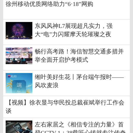
徐州移动优质网络助力“6·18”网购
东风风神L7展现超凡实力，强
大“电”力闪耀摩天轮璀璨之夜
畅行高考路！海信智慧交通多措并
举全面开启护考模式
缃叶美好生花丨茅台端午报时——
风吹麦浪
【视频】徐衣显与华民投总裁崔斌举行工作会
谈
左右家居之《相信专注的力量》首
登CCTV-1：38载匠心铸就专注传奇