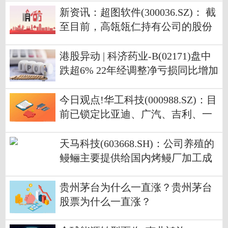
品
新资讯：超图软件(300036.SZ)： 截
至目前，高瓴瓴仁持有公司的股份
未发生变动
港股异动 | 科济药业-B(02171)盘中
跌超6% 22年经调整净亏损同比增加
2.99亿元
今日观点!华工科技(000988.SZ)：目
前已锁定比亚迪、广汽、吉利、一
汽红旗、零跑、合创、宇通全系PT
C项目、宁德时代第三代电池包项
天马科技(603668.SH)：公司养殖的
目等多个PTC加热器产品等
鳗鲡主要提供给国内烤鳗厂加工成
烤鳗产品
贵州茅台为什么一直涨？贵州茅台
股票为什么一直涨？