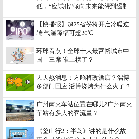
低，“应试化”倾向未来能得到遏制
吗？
【快播报】超25省份将开启冷暖逆
转 气温降幅可超20℃
环球看点！全球十大最富裕城市中
国占三席 谁上榜了？
天天热消息：方舱将改酒店？淄博
多部门回应 淄博烧烤为什么火了？
广州南火车站位置在哪儿?广州南火
车站有多大的客流量？
《釜山行2：半岛》讲的是什么故