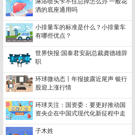
淋浴喷头卡不住总掉怎么办 一般花
洒的底座通用吗
小排量车的标准是什么？小排量车
有哪些优点？
世界快报:国泰君安副总裁龚德雄辞
职
环球微动态丨年报披露近尾声 银行
股迎上涨行情
环球关注：国资委：要更好推动国
资央企在中国式现代化新征程中走
在前列
子木姓