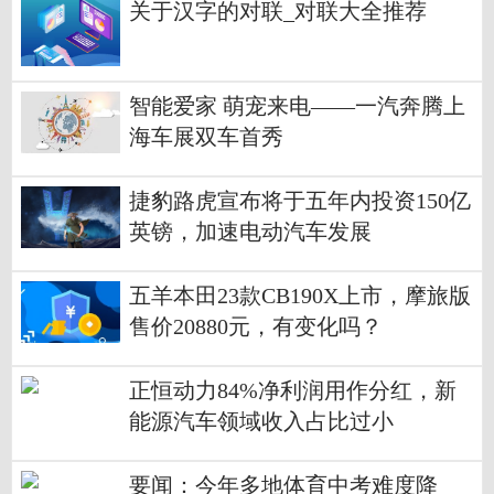
关于汉字的对联_对联大全推荐
智能爱家 萌宠来电——一汽奔腾上
海车展双车首秀
捷豹路虎宣布将于五年内投资150亿
英镑，加速电动汽车发展
五羊本田23款CB190X上市，摩旅版
售价20880元，有变化吗？
正恒动力84%净利润用作分红，新
能源汽车领域收入占比过小
要闻：今年多地体育中考难度降