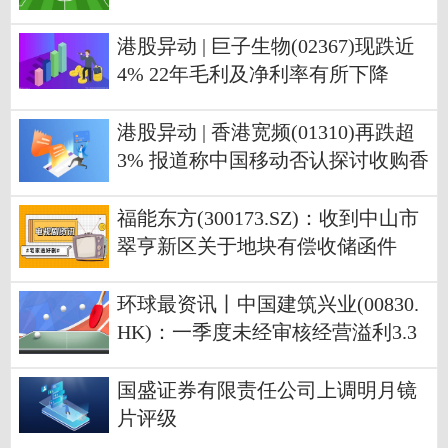
港股异动 | 巨子生物(02367)现跌近
4% 22年毛利及净利率有所下降
港股异动 | 香港宽频(01310)再跌超
3% 报道称中国移动否认探讨收购香
港宽频
福能东方(300173.SZ)：收到中山市
翠亨新区关于地块有偿收储函件
环球最资讯丨中国建筑兴业(00830.
HK)：一季度未经审核经营溢利3.3
亿港币、同比增长35%
国盛证券有限责任公司上调明月镜
片评级