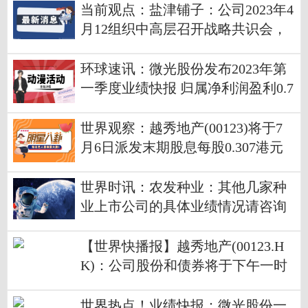
当前观点：盐津铺子：公司2023年4
月12组织中高层召开战略共识会，
提出“百亿征程，产品领先”战略，
要在接下来的6年，分为两个“三年
环球速讯：微光股份发布2023年第
计划”，分步实施、落地执行并努力
一季度业绩快报 归属净利润盈利0.7
实现公司战略
59亿元
世界观察：越秀地产(00123)将于7
月6日派发末期股息每股0.307港元
世界时讯：农发种业：其他几家种
业上市公司的具体业绩情况请咨询
相应的上市公司
【世界快播报】越秀地产(00123.H
K)：公司股份和债券将于下午一时
复牌
世界热点！业绩快报：微光股份一