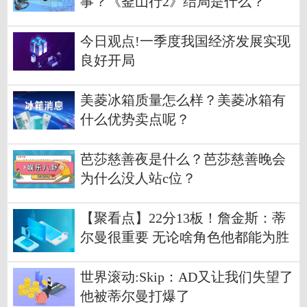
事？《釜山行2》结局是什么？
今日观点!一季度我国经济发展实现
良好开局
美菱冰箱质量怎么样？美菱冰箱有
什么优势卖点呢？
芭莎慈善夜是什么？芭莎慈善晚会
为什么没人站c位？
【聚看点】22分13板！詹金斯：蒂
尔曼很重要 无论啥角色他都能为胜
利作贡献
世界滚动:Skip：AD又让我们失望了
他被蒂尔曼打爆了